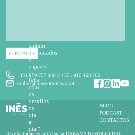
educadores
e
cuidadores
em
geral
se
sintam
capacitados
e
capazes
de
+351 919 757 060 // +351 915 468 766
lidar
sonhos@inessottomayor.pt
com
os
desafios
BLOG
do
PODCAST
dia
CONTACTOS
a
dia."
Receba todas as notícias na DREAMS NEWSLETTER.