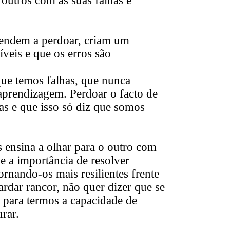
outros com as suas falhas e
rendem a perdoar, criam um
veis e que os erros são
que temos falhas, que nunca
 aprendizagem. Perdoar o facto de
as e que isso só diz que somos
s ensina a olhar para o outro com
e a importância de resolver
tornando-os mais resilientes frente
rdar rancor, não quer dizer que se
 para termos a capacidade de
urar.