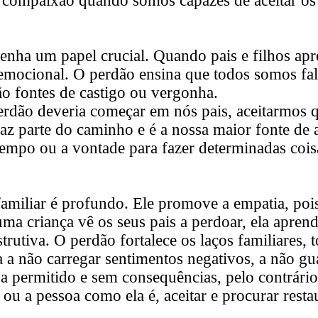
 compaixão quando somos capazes de aceitar os 
enha um papel crucial. Quando pais e filhos ap
mocional. O perdão ensina que todos somos falí
o fontes de castigo ou vergonha.
erdão deveria começar em nós pais, aceitarmos 
 faz parte do caminho e é a nossa maior fonte de
empo ou a vontade para fazer determinadas cois
familiar é profundo. Ele promove a
empatia
, poi
a criança vê os seus pais a perdoar, ela aprend
trutiva. O perdão fortalece os laços familiares, 
a não carregar sentimentos negativos, a não gua
a permitido e sem consequências, pelo contrário
 ou a pessoa como ela é, aceitar e procurar resta