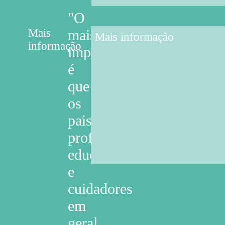
"O
Mais
mais
informação
importante
é
que
os
pais,
professores,
educadores
e
cuidadores
em
geral