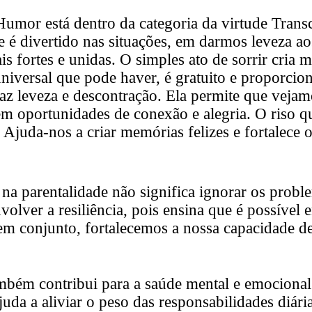
 Humor está dentro da categoria da virtude
Trans
 é divertido nas situações, em darmos leveza ao
ais fortes e unidas. O simples ato de
sorrir
cria m
universal que pode haver, é gratuito e proporci
raz
leveza
e descontração. Ela permite que vejam
m oportunidades de conexão e alegria. O riso 
. Ajuda-nos a criar memórias felizes e fortalece o
na parentalidade não significa ignorar os probl
nvolver a
resiliência
, pois ensina que é possível
em conjunto, fortalecemos a nossa capacidade d
bém contribui para a saúde mental e emocional d
 ajuda a aliviar o peso das responsabilidades diár