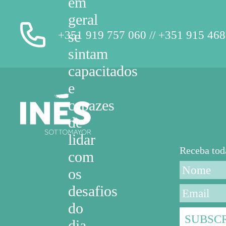
em
geral
+351 919 757 060 // +351 915 468
se
sintam
capacitados
e
capazes
de
lidar
Receba to
com
os
desafios
do
dia