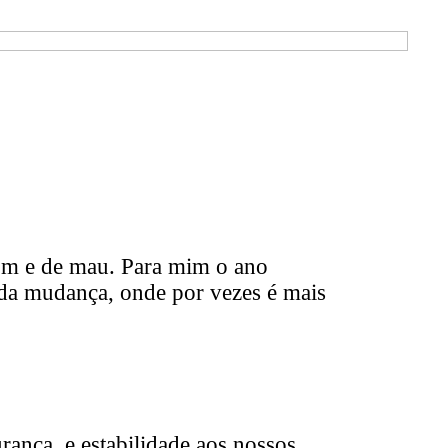
bom e de mau. Para mim o ano
 da mudança, onde por vezes é mais
rança e estabilidade aos nossos