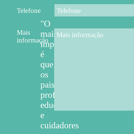
Telefone
"O
Mais
mais
informação
importante
é
que
os
pais,
professores,
educadores
e
cuidadores