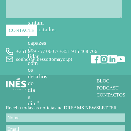
em
geral
se
sintam
capacitados
e
capazes
de
+351 919 757 060 // +351 915 468 766
lidar
sonhos@inessottomayor.pt
com
os
desafios
BLOG
do
PODCAST
dia
CONTACTOS
a
dia."
Receba todas as notícias na DREAMS NEWSLETTER.