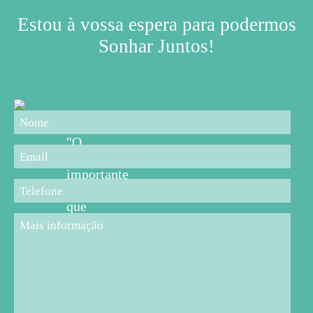
Estou à vossa espera para podermos
Sonhar Juntos!
"O
mais
importante
é
que
os
pais,
professores,
educadores
e
cuidadores