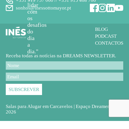
+351 919 757 060 // +351 915 468 766
lidar
sonhos@inessottomayor.pt
com
os
desafios
BLOG
do
PODCAST
dia
CONTACTOS
a
dia."
Receba todas as notícias na DREAMS NEWSLETTER.
Salas para Alugar em Carcavelos | Espaço Dreamers ©
2026
Termos & Condições