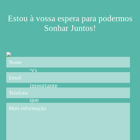
Estou à vossa espera para podermos
Sonhar Juntos!
"O
mais
importante
é
que
os
pais,
professores,
educadores
e