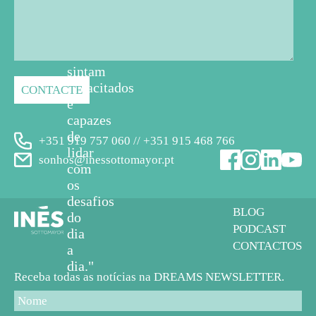
cuidadores
em
geral
se
sintam
capacitados
e
capazes
de
+351 919 757 060 // +351 915 468 766
lidar
sonhos@inessottomayor.pt
com
os
desafios
BLOG
do
PODCAST
dia
CONTACTOS
a
dia."
Receba todas as notícias na DREAMS NEWSLETTER.