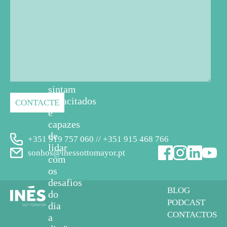
professores,
educadores
e
cuidadores
em
geral
se
sintam
capacitados
e
capazes
de
+351 919 757 060 // +351 915 468 766
lidar
sonhos@inessottomayor.pt
com
os
desafios
BLOG
do
PODCAST
dia
CONTACTOS
a