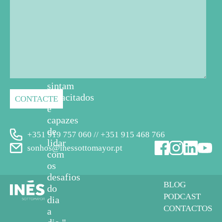
professores,
educadores
e
cuidadores
em
geral
se
sintam
capacitados
e
capazes
de
+351 919 757 060 // +351 915 468 766
lidar
sonhos@inessottomayor.pt
com
os
desafios
BLOG
do
PODCAST
dia
CONTACTOS
a