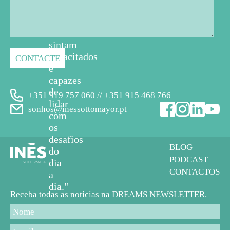
em
geral
se
sintam
capacitados
e
capazes
de
+351 919 757 060 // +351 915 468 766
lidar
sonhos@inessottomayor.pt
com
os
desafios
BLOG
do
PODCAST
dia
CONTACTOS
a
dia."
Receba todas as notícias na DREAMS NEWSLETTER.