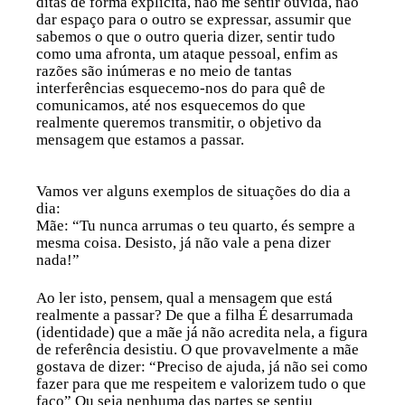
ditas de forma explícita, não me sentir ouvida, não
dar espaço para o outro se expressar, assumir que
sabemos o que o outro queria dizer, sentir tudo
como uma afronta, um ataque pessoal, enfim as
razões são inúmeras e no meio de tantas
interferências esquecemo-nos do para quê de
comunicamos, até nos esquecemos do que
realmente queremos transmitir, o objetivo da
mensagem que estamos a passar.
Vamos ver alguns exemplos de situações do dia a
dia:
Mãe: “Tu
nunca
arrumas o teu quarto,
és
sempre a
mesma coisa.
Desisto
, já não vale a pena dizer
nada!”
Ao ler isto, pensem, qual a mensagem que está
realmente a passar? De que a filha
É
desarrumada
(identidade) que a mãe já não acredita nela, a figura
de referência desistiu. O que provavelmente a mãe
gostava de dizer: “Preciso de ajuda, já não sei como
fazer para que me respeitem e valorizem tudo o que
faço” Ou seja nenhuma das partes se sentiu