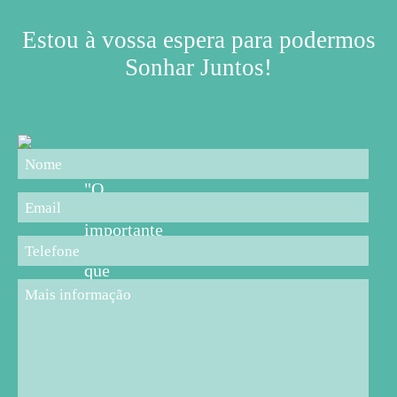
Estou à vossa espera para podermos
Sonhar Juntos!
"O
mais
importante
é
que
os
pais,
professores,
educadores
e
cuidadores