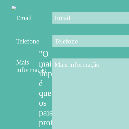
Email
Telefone
"O
Mais
mais
informação
importante
é
que
os
pais,
professores,