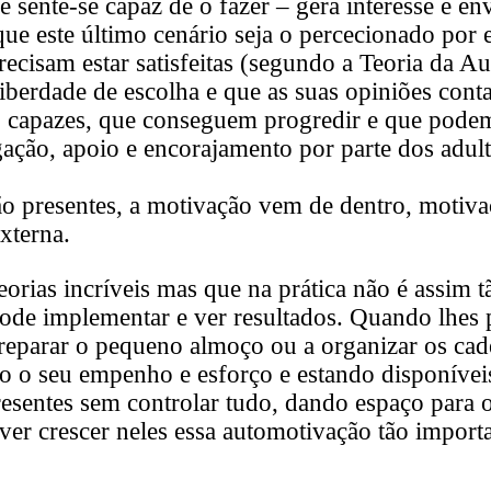
 e sente-se capaz de o fazer – gera interesse e e
que este último cenário seja o percecionado por 
recisam estar satisfeitas (segundo a Teoria da 
iberdade de escolha e que as suas opiniões cont
o capazes, que conseguem progredir e que pode
gação, apoio e encorajamento por parte dos adult
ão presentes, a motivação vem de dentro, motiva
xterna.
orias incríveis mas que na prática não é assim t
pode implementar e ver resultados. Quando lhes
 preparar o pequeno almoço ou a organizar os ca
o o seu empenho e esforço e estando disponíveis
resentes sem controlar tudo, dando espaço para
r crescer neles essa automotivação tão importan