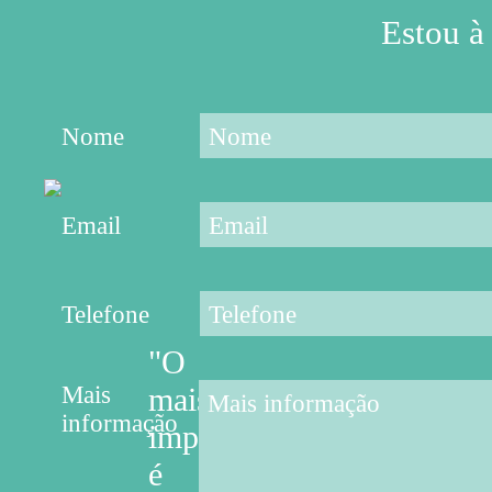
Estou à
Nome
Email
Telefone
"O
Mais
mais
informação
importante
é