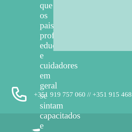
que
os
pais,
professores,
educadores
e
cuidadores
em
geral
+351 919 757 060 // +351 915 468
se
sintam
capacitados
e