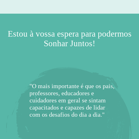
TUDO DEMASIADO DIFÍCI
ESPIRITUALIDADE E
PRUDÊNCIA E AMOR
E OS MEUS FILHOS?
ADAPTARMO-NOS?
PARA CONTROLAR?
PARA O NOVO ANO
DENTRO DE NÓS?
APRENDER A RIR?
AUTOCONTROLO
APRECIAÇÃO DA
E TRABALHO EM
CRIATIVIDADE E
CONSEGUIMOS
PRESENTE QUE
CONJUNGAM?
HUMILDADE E
LHE APETECE!
E PERSPETIVA
ESPERANÇA E
ANSIEDADE?
SOZINHOS?
CRIANÇA?
SENTIDO?
O TEMPO?
EMPATIA?
HUMOR
PODEMOS OFERECER
OLHAR PARA ALÉM
PERSISTÊNCIA
INTELIGÊNCIA
PENSAMENTO
BELEZA E DA
BRAVURA
EQUIPA!
PELA
APRENDIZAGEM
NESTAS FÉRIAS?
EXCELÊNCIA!
CRÍTICO
SOCIAL
DE?
Estou à vossa espera para podermos
Sonhar Juntos!
"O mais importante é que os pais,
professores, educadores e
cuidadores em geral se sintam
capacitados e capazes de lidar
com os desafios do dia a dia."