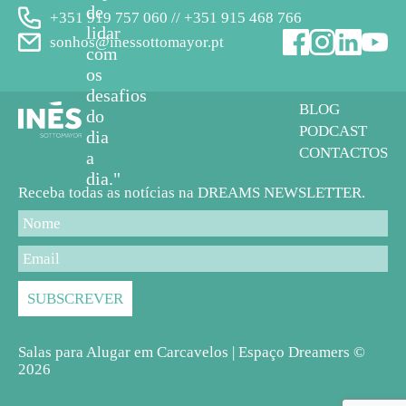
de
+351 919 757 060 // +351 915 468 766
lidar
sonhos@inessottomayor.pt
com
os
desafios
BLOG
do
PODCAST
dia
CONTACTOS
a
dia."
Receba todas as notícias na DREAMS NEWSLETTER.
Salas para Alugar em Carcavelos | Espaço Dreamers ©
2026