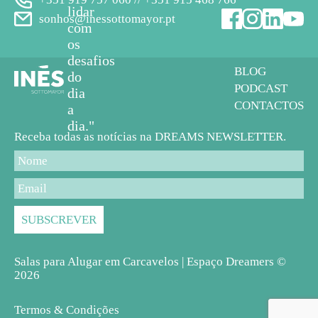
lidar
sonhos@inessottomayor.pt
com
os
desafios
BLOG
do
PODCAST
dia
CONTACTOS
a
dia."
Receba todas as notícias na DREAMS NEWSLETTER.
Salas para Alugar em Carcavelos | Espaço Dreamers ©
2026
Termos & Condições