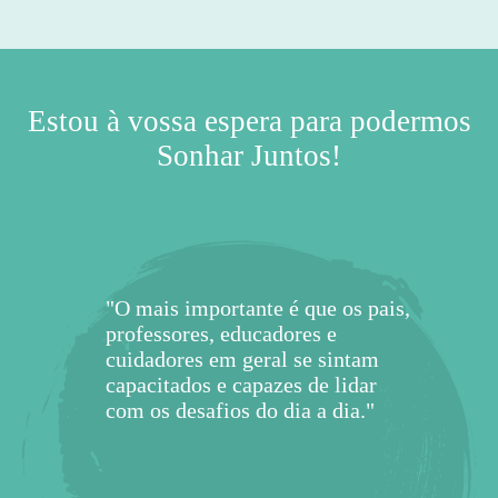
TUDO DEMASIADO DIFÍCI
ESPIRITUALIDADE E
PRUDÊNCIA E AMOR
ADAPTARMO-NOS?
E OS MEUS FILHOS?
PARA CONTROLAR?
PARA O NOVO ANO
DENTRO DE NÓS?
APRENDER A RIR?
AUTOCONTROLO
APRECIAÇÃO DA
E TRABALHO EM
CRIATIVIDADE E
CONSEGUIMOS
PRESENTE QUE
CONJUNGAM?
HUMILDADE E
LHE APETECE!
E PERSPETIVA
ESPERANÇA E
ANSIEDADE?
SOZINHOS?
CRIANÇA?
SENTIDO?
O TEMPO?
EMPATIA?
HUMOR
PODEMOS OFERECER
OLHAR PARA ALÉM
PERSISTÊNCIA
INTELIGÊNCIA
PENSAMENTO
BELEZA E DA
BRAVURA
EQUIPA!
PELA
APRENDIZAGEM
NESTAS FÉRIAS?
EXCELÊNCIA!
CRÍTICO
SOCIAL
DE?
Estou à vossa espera para podermos
Sonhar Juntos!
"O mais importante é que os pais,
professores, educadores e
cuidadores em geral se sintam
capacitados e capazes de lidar
com os desafios do dia a dia."