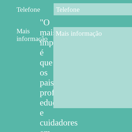
Telefone
"O
Mais
mais
informação
importante
é
que
os
pais,
professores,
educadores
e
cuidadores