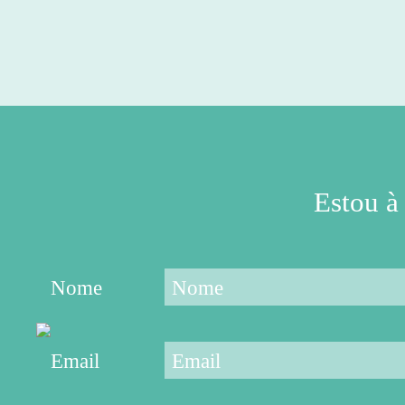
APRENDIZAGEM
PODEMOS
CRÍTICO
DA
EXCELÊNCIA!
OFERECER
NESTAS
FÉRIAS?
Estou à
Nome
Email