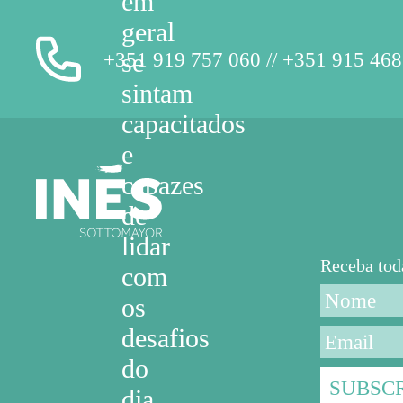
em
geral
+351 919 757 060 // +351 915 468
se
sintam
capacitados
e
capazes
de
lidar
Receba to
com
os
desafios
do
dia