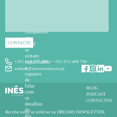
os
pais,
professores,
educadores
e
cuidadores
em
geral
se
sintam
capacitados
+351 919 757 060 // +351 915 468 766
e
sonhos@inessottomayor.pt
capazes
de
lidar
BLOG
com
PODCAST
os
CONTACTOS
desafios
do
Receba todas as notícias na DREAMS NEWSLETTER.
dia