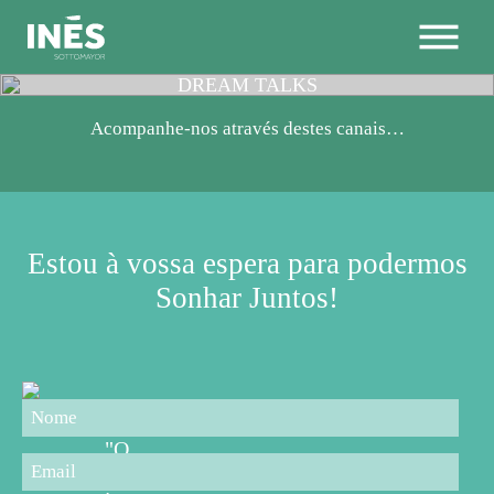
DREAM
TALKS
Acompanhe-nos através destes canais…
BLOG
PODCAST
ARTIGOS
IMPRENSA TV
Estou à vossa espera para podermos
Sonhar Juntos!
"O
mais