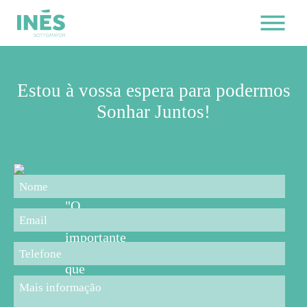
Estou à vossa espera para podermos
Sonhar Juntos!
"O
mais
importante
é
que
os
pais,