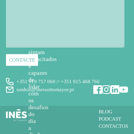
professores,
educadores
e
cuidadores
em
geral
se
sintam
capacitados
e
capazes
de
+351 919 757 060 // +351 915 468 766
lidar
sonhos@inessottomayor.pt
com
os
desafios
BLOG
do
PODCAST
dia
CONTACTOS
a