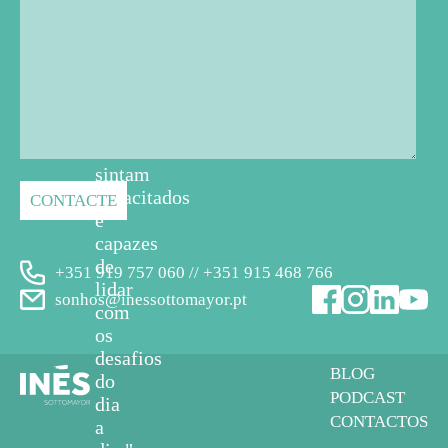
professores,
educadores
e
cuidadores
em
geral
se
sintam
capacitados
e
capazes
de
+351 919 757 060 // +351 915 468 766
lidar
sonhos@inessottomayor.pt
com
os
desafios
BLOG
do
PODCAST
dia
CONTACTOS
a