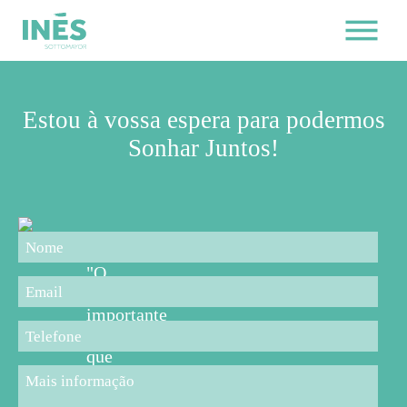
Estou à vossa espera para podermos
Sonhar Juntos!
"O
mais
importante
é
que
os
pais,