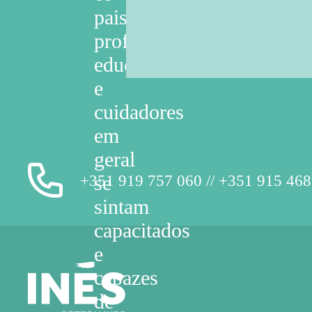
pais,
professores,
educadores
e
cuidadores
em
geral
+351 919 757 060 // +351 915 468
se
sintam
capacitados
e
capazes
de