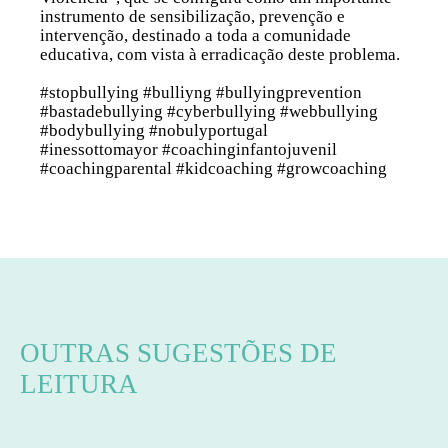
instrumento de sensibilização, prevenção e
intervenção, destinado a toda a comunidade
educativa, com vista à erradicação deste problema.
#stopbullying #bulliyng #bullyingprevention
#bastadebullying #cyberbullying #webbullying
#bodybullying #nobulyportugal
#inessottomayor #coachinginfantojuvenil
#coachingparental #kidcoaching #growcoaching
OUTRAS SUGESTÕES DE
LEITURA