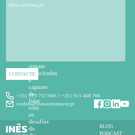
os
pais,
professores,
educadores
e
cuidadores
em
geral
se
sintam
capacitados
e
capazes
de
+351 919 757 060 // +351 915 468 766
lidar
sonhos@inessottomayor.pt
com
os
desafios
BLOG
do
PODCAST