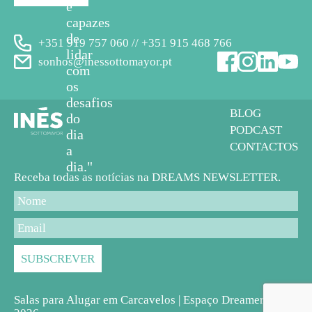
e
capazes
de
+351 919 757 060 // +351 915 468 766
lidar
sonhos@inessottomayor.pt
com
os
desafios
BLOG
do
PODCAST
dia
CONTACTOS
a
dia."
Receba todas as notícias na DREAMS NEWSLETTER.
Salas para Alugar em Carcavelos | Espaço Dreamers ©