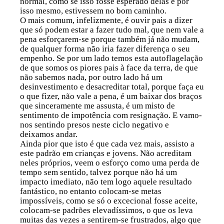
normal, como se isso fosse esperado delas e por
isso mesmo, estivessem no bom caminho.
O mais comum, infelizmente, é ouvir pais a dizer
que só podem estar a fazer tudo mal, que nem vale a
pena esforçarem-se porque também já não mudam,
de qualquer forma não iria fazer diferença o seu
empenho. Se por um lado temos esta autoflagelação
de que somos os piores pais à face da terra, de que
não sabemos nada, por outro lado há um
desinvestimento e desacreditar total, porque faça eu
o que fizer, não vale a pena, é um baixar dos braços
que sinceramente me assusta, é um misto de
sentimento de impotência com resignação. E vamo-
nos sentindo presos neste ciclo negativo e
deixamos andar.
Ainda pior que isto é que cada vez mais, assisto a
este padrão em crianças e jovens. Não acreditam
neles próprios, veem o esforço como uma perda de
tempo sem sentido, talvez porque não há um
impacto imediato, não tem logo aquele resultado
fantástico, no entanto colocam-se metas
impossíveis, como se só o excecional fosse aceite,
colocam-se padrões elevadíssimos, o que os leva
muitas das vezes a sentirem-se frustrados, algo que