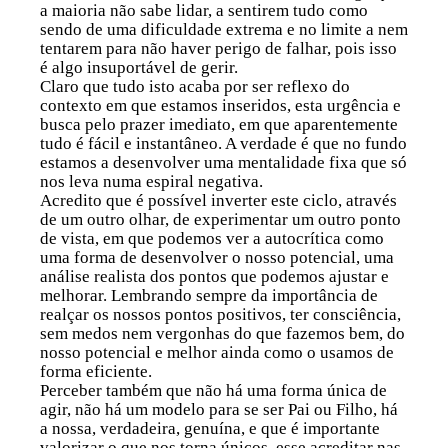
a maioria não sabe lidar, a sentirem tudo como
sendo de uma dificuldade extrema e no limite a nem
tentarem para não haver perigo de falhar, pois isso
é algo insuportável de gerir.
Claro que tudo isto acaba por ser reflexo do
contexto em que estamos inseridos, esta urgência e
busca pelo prazer imediato, em que aparentemente
tudo é fácil e instantâneo. A verdade é que no fundo
estamos a desenvolver uma mentalidade fixa que só
nos leva numa espiral negativa.
Acredito que é possível inverter este ciclo, através
de um outro olhar, de experimentar um outro ponto
de vista, em que podemos ver a autocrítica como
uma forma de desenvolver o nosso potencial, uma
análise realista dos pontos que podemos ajustar e
melhorar. Lembrando sempre da importância de
realçar os nossos pontos positivos, ter consciência,
sem medos nem vergonhas do que fazemos bem, do
nosso potencial e melhor ainda como o usamos de
forma eficiente.
Perceber também que não há uma forma única de
agir, não há um modelo para se ser Pai ou Filho, há
a nossa, verdadeira, genuína, e que é importante
valorizar o que nos torna únicos, esse acreditar nas