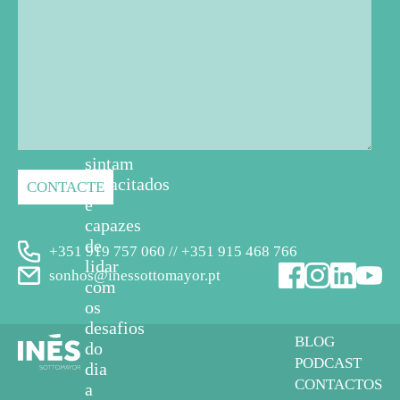
professores,
educadores
e
cuidadores
em
geral
se
sintam
capacitados
e
capazes
de
+351 919 757 060 // +351 915 468 766
lidar
sonhos@inessottomayor.pt
com
os
desafios
BLOG
do
PODCAST
dia
CONTACTOS
a